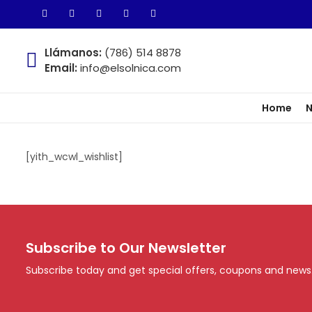
Llámanos:
(786) 514 8878
Email:
info@elsolnica.com
Home
N
[yith_wcwl_wishlist]
Subscribe to Our Newsletter
Subscribe today and get special offers, coupons and news